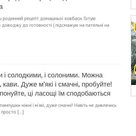
а
ш родинний рецепт домашньої ковбаси. Готую
ою доводжу до готовності ( підсмажую на пательні на
и і солодкими, і солоними. Можна
кави. Дуже м’які і смачні, пробуйте!
онуйте, ці ласощі їм сподобаються
ампушки ніжні і м’які, дуже смачні! Навіть не дивлячись
е просто […]