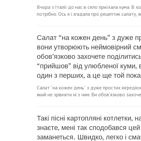
Вчора з Італії до нас в село приїхала кума. В 
потрібно. Ось я і згадала про рецептик салату, 
Салат “на кожен день” з дуже пр
вони утворюють неймовірний смак
обов’язково захочете поділитис
“прийшов” від улюбленої куми, в
один з перших, а це ще той пока
Салат “на кожен день” з дуже простих інгредіє
який не зрівняти ні з чим. Ви обов’язково захо
Такі пісні картопляні котлетки, 
знаєте, мені так сподобався цей
заманеться. Швидко, легко і сма