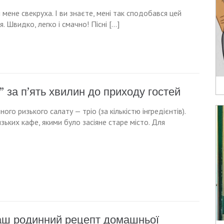
и мене свекруха. І ви знаєте, мені так сподобався цей
. Швидко, легко і смачно! Пісні […]
 за п’ять хвилин до приходу гостей
о ризького салату — тріо (за кількістю інгредієнтів).
ьких кафе, якими було засіяне старе місто. Для
аш родинний рецепт домашньої