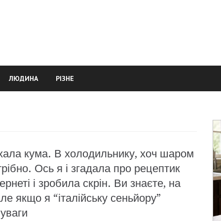
ЛЮДИНА
РІЗНЕ
иїхала кума. В холодильнику, хоч шаром
трібно. Ось я і згадала про рецептик
ернеті і зробила скрін. Ви знаєте, на
ле якщо я “італійську сеньйору”
 уваги