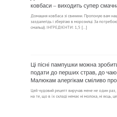
ковбаси – виходить супер смачн
Домашня ковбаса зі свинини. Пропоную вам на
заздалегідь і зберігаю в морозилці. За потреб
смальці). ІНГРЕДІЄНТИ: 1,5 […]
Ці пісні пампушки можна зробит
подати до перших страв, до чаю, 
Малюкам алергікам сміливо проп
Цей чудовий рецепт виручав мене не один раз, п
на те, що в їх складі немає ні молока, ні яєць, ц