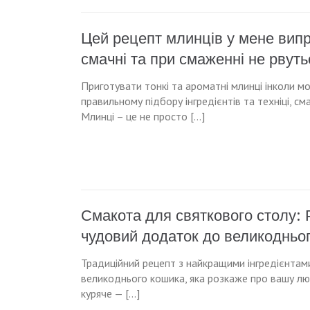
Цей рецепт млинців у мене випр
смачні та при смаженні не рвуть
Приготувати тонкі та ароматні млинці інколи м
правильному підбору інгредієнтів та техніці, 
Млинці – це не просто […]
Смакота для святкового столу: 
чудовий додаток до великодньо
Традиційний рецепт з найкращими інгредієнтами
великоднього кошика, яка розкаже про вашу люб
куряче — […]