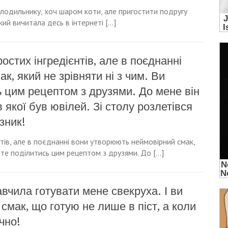
холодильнику, хоч шаром коти, але пригостити подругу
який вичитала десь в інтернеті […]
остих інгредієнтів, але в поєднанні
, який не зрівняти ні з чим. Ви
ь цим рецептом з друзями. До мене він
 якої був ювілей. Зі столу розлетівся
зник!
нтів, але в поєднанні вони утворюють неймовірний смак,
чете поділитись цим рецептом з друзями. До […]
навчила готувати мене свекруха. І ви
 смак, що готую не лише в піст, а коли
чно!