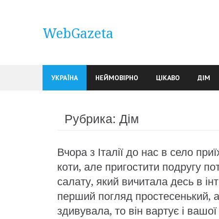
Skip
to
content
WebGazeta
УКРАЇНА
НЕЙМОВІРНО
ЦІКАВО
ДІМ
Рубрика:
Дім
Вчора з Італії до нас в село пр
коти, але пригостити подругу по
салату, який вичитала десь в інт
перший погляд простесенький, а
здивувала, то він вартує і вашої