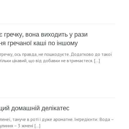
є гречку, вона виходить у рази
я гречаної каші по іншому
гречку, ось правда, не пошкодуєте. Додатково до такої
стільки цікавий, що від добавки не втримаєтеся. […]
щий домашній делікатес
неї, тануче в роті і дуже ароматне. Інгредієнти: Вода –
улиння – 3 жмені […]