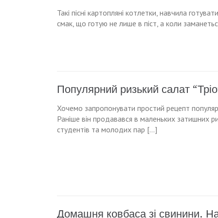
Такі пісні картопляні котлетки, навчила готуват
смак, що готую не лише в піст, а коли заманеться
Популярний ризький салат “Тріо”
Хочемо запропонувати простий рецепт популярног
Раніше він продавався в маленьких затишних риз
студентів та молодих пар […]
Домашня ковбаса зі свинини. Н