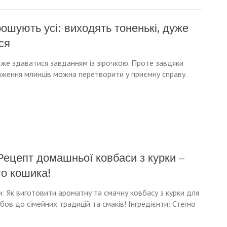
ошують усі: виходять тоненькі, дуже
ся
оже здаватися завданням із зірочкою. Проте завдяки
смаження млинців можна перетворити у приємну справу.
Рецепт домашньої ковбаси з курки –
го кошика!
: Як виготовити ароматну та смачну ковбасу з курки для
ов до сімейних традицій та смаків! Інгредієнти: Стегно