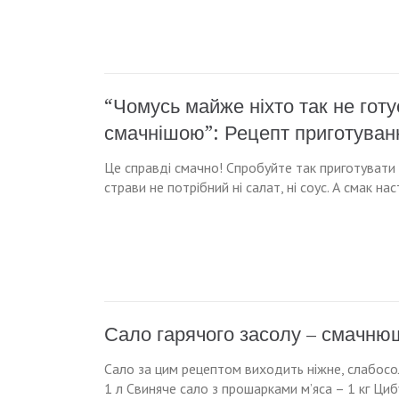
“Чомусь майже ніхто так не готу
смачнішою”: Рецепт приготуванн
Це справді смачно! Спробуйте так приготувати 
страви не потрібний ні салат, ні соус. А смак на
Сало гарячого засолу – смачню
Сало за цим рецептом виходить ніжне, слабосоле
1 л Свиняче сало з прошарками м’яса – 1 кг Циб