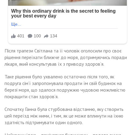
Після трапези Світлана та її чоловік оголосили про своє
рішення переїхати ближче до моря, дотримуючись поради
лікаря, який консультував їх з приводу здоров’я.
Таке рішення було ухвалено остаточно після того, як
подруга сім’ї запропонувала продати їм свій будинок на
березі моря, що здалося подружжю чудовою можливістю
покращити стан здоров’я.
Спочатку Ганна була стурбована відстанню, яку створить
цей переїзд між ними, і тим, як це може вплинути на їхню
здатність підтримувати один одного.
Найкращу ідею – помінятися будинками – подала онука