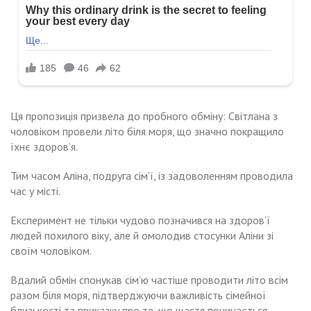
Ця пропозиція призвела до пробного обміну: Світлана з
чоловіком провели літо біля моря, що значно покращило
їхнє здоров’я.
Тим часом Аліна, подруга сім’ї, із задоволенням проводила
час у місті.
Експеримент не тільки чудово позначився на здоров’ї
людей похилого віку, але й омолодив стосунки Аліни зі
своїм чоловіком.
Вдалий обмін спонукав сім’ю частіше проводити літо всім
разом біля моря, підтверджуючи важливість сімейної
близькості та приказку про те, що щастя починається