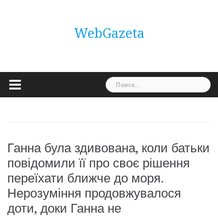
Skip
to
content
WebGazeta
Найти:
Ганна була здивована, коли батьки
повідомили її про своє рішення
переїхати ближче до моря.
Нерозуміння продовжувалося
доти, доки Ганна не