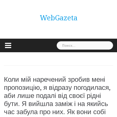
Skip
to
content
WebGazeta
Найти:
Коли мій наречений зробив мені
пропозицію, я відразу погодилася,
аби лише подалі від своєї рідні
бути. Я вийшла заміж і на якийсь
час забула про них. Як вони собі