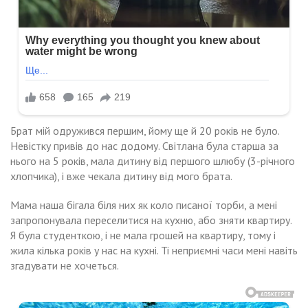
Брат мій одружився першим, йому ще й 20 років не було.
Невістку привів до нас додому. Світлана була старша за
нього на 5 років, мала дитину від першого шлюбу (3-річного
хлопчика), і вже чекала дитину від мого брата.
Мама наша бігала біля них як коло писаної торби, а мені
запропонувала переселитися на кухню, або зняти квартиру.
Я була студенткою, і не мала грошей на квартиру, тому і
жила кілька років у нас на кухні. Ті неприємні часи мені навіть
згадувати не хочеться.