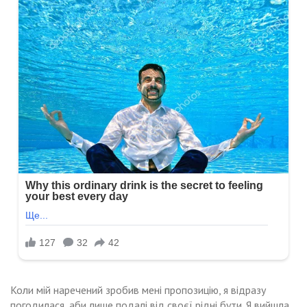
Коли мій наречений зробив мені пропозицію, я відразу
погодилася, аби лише подалі від своєї рідні бути. Я вийшла