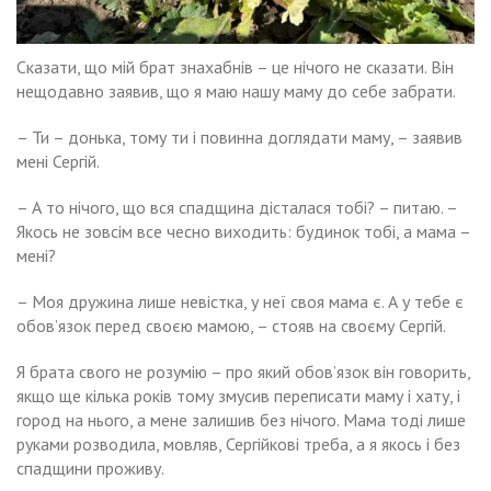
Сказати, що мій брат знахабнів – це нічого не сказати. Він
нещодавно заявив, що я маю нашу маму до себе забрати.
– Ти – донька, тому ти і повинна доглядати маму, – заявив
мені Сергій.
– А то нічого, що вся спадщина дісталася тобі? – питаю. –
Якось не зовсім все чесно виходить: будинок тобі, а мама –
мені?
– Моя дружина лише невістка, у неї своя мама є. А у тебе є
обов’язок перед своєю мамою, – стояв на своєму Сергій.
Я брата свого не розумію – про який обов’язок він говорить,
якщо ще кілька років тому змусив переписати маму і хату, і
город на нього, а мене залишив без нічого. Мама тоді лише
руками розводила, мовляв, Сергійкові треба, а я якось і без
спадщини проживу.