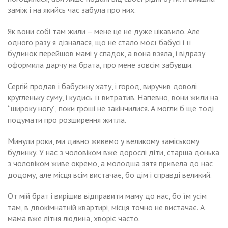
заміж і на якийсь час забула про них.
Як вони собі там жили – мене це не дуже цікавило. Але
одного разу я дізналася, що не стало моєї бабусі і її
будинок перейшов мамі у спадок, а вона взяла, і відразу
оформила дарчу на брата, про мене зовсім забувши.
Сергій продав і бабусину хату, і город, виручив доволі
кругленьку суму, і кудись її витратив. Напевно, вони жили на
“широку ногу”, поки гроші не закінчилися. А могли б ще тоді
подумати про розширення житла.
Минули роки, ми давно живемо у великому заміському
будинку. У нас з чоловіком вже дорослі діти, старша донька
з чоловіком живе окремо, а молодша зятя привела до нас
додому, але місця всім вистачає, бо дім і справді великий.
От мій брат і вирішив відправити маму до нас, бо їм усім
там, в двокімнатній квартирі, місця точно не вистачає. А
мама вже літня людина, хворіє часто.