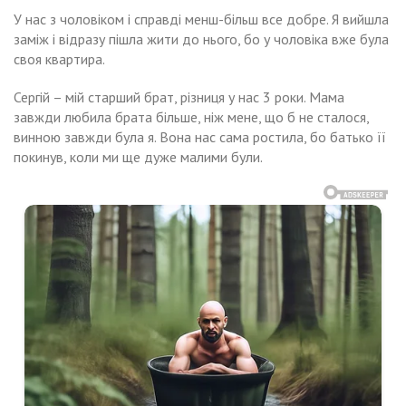
У нас з чоловіком і справді менш-більш все добре. Я вийшла
заміж і відразу пішла жити до нього, бо у чоловіка вже була
своя квартира.
Сергій – мій старший брат, різниця у нас 3 роки. Мама
завжди любила брата більше, ніж мене, що б не сталося,
винною завжди була я. Вона нас сама ростила, бо батько її
покинув, коли ми ще дуже малими були.