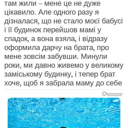
там жили – мене це не дуже
цікавило. Але одного разу я
дізналася, що не стало моєї бабусі
і її будинок перейшов мамі у
спадок, а вона взяла, і відразу
оформила дарчу на брата, про
мене зовсім забувши. Минули
роки, ми давно живемо у великому
заміському будинку, і тепер брат
хоче, щоб я забрала маму до себе