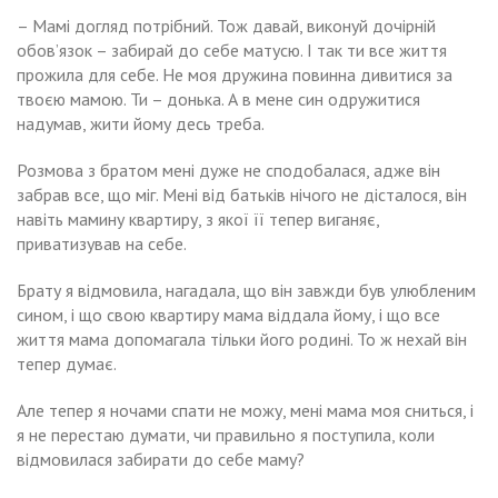
– Мамі догляд потрібний. Тож давай, виконуй дочірній
обов’язок – забирай до себе матусю. І так ти все життя
прожила для себе. Не моя дружина повинна дивитися за
твоєю мамою. Ти – донька. А в мене син одружитися
надумав, жити йому десь треба.
Розмова з братом мені дуже не сподобалася, адже він
забрав все, що міг. Мені від батьків нічого не дісталося, він
навіть мамину квартиру, з якої її тепер виганяє,
приватизував на себе.
Брату я відмовила, нагадала, що він завжди був улюбленим
сином, і що свою квартиру мама віддала йому, і що все
життя мама допомагала тільки його родині. То ж нехай він
тепер думає.
Але тепер я ночами спати не можу, мені мама моя сниться, і
я не перестаю думати, чи правильно я поступила, коли
відмовилася забирати до себе маму?