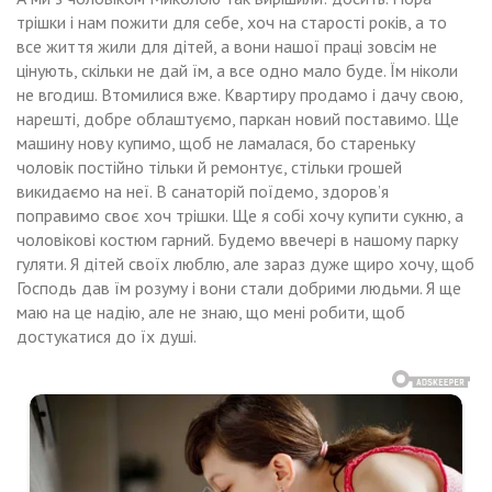
трішки і нам пожити для себе, хоч на старості років, а то
все життя жили для дітей, а вони нашої праці зовсім не
цінують, скільки не дай їм, а все одно мало буде. Їм ніколи
не вгодиш. Втомилися вже. Квартиру продамо і дачу свою,
нарешті, добре облаштуємо, паркан новий поставимо. Ще
машину нову купимо, щоб не ламалася, бо стареньку
чоловік постійно тільки й ремонтує, стільки грошей
викидаємо на неї. В санаторій поїдемо, здоров’я
поправимо своє хоч трішки. Ще я собі хочу купити сукню, а
чоловікові костюм гарний. Будемо ввечері в нашому парку
гуляти. Я дітей своїх люблю, але зараз дуже щиро хочу, щоб
Господь дав їм розуму і вони стали добрими людьми. Я ще
маю на це надію, але не знаю, що мені робити, щоб
достукатися до їх душі.