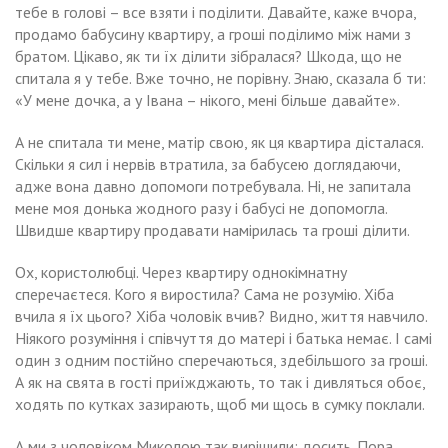
тебе в голові – все взяти і поділити. Давайте, каже вчора,
продамо бабусину квартиру, а гроші поділимо між нами з
братом. Цікаво, як ти їх ділити зібралася? Шкода, що не
спитала я у тебе. Вже точно, не порівну. Знаю, сказала б ти:
«У мене дочка, а у Івана – нікого, мені більше давайте».
А не спитала ти мене, матір свою, як ця квартира дісталася.
Скільки я сил і нервів втратила, за бабусею доглядаючи,
адже вона давно допомоги потребувала. Ні, не запитала
мене моя донька жодного разу і бабусі не допомогла.
Швидше квартиру продавати намірилась та гроші ділити.
Ох, користолюбці. Через квартиру однокімнатну
сперечаєтеся. Кого я виростила? Сама не розумію. Хіба
вчила я їх цього? Хіба чоловік вчив? Видно, життя навчило.
Ніякого розуміння і співчуття до матері і батька немає. І самі
один з одним постійно сперечаються, здебільшого за гроші.
А як на свята в гості приїжджають, то так і дивляться обоє,
ходять по кутках зазирають, щоб ми щось в сумку поклали.
А ми з чоловіком Миколою так вирішили: досить. Пора