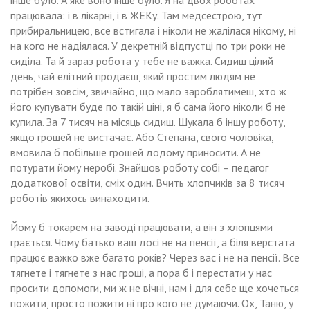
інше було. А яке воно інше було. Я на двох роботах
працювала: і в лікарні, і в ЖЕКу. Там медсестрою, тут
прибиральницею, все встигала і ніколи не жалілася нікому, ні
на кого не надіялася. У декретній відпустці по три роки не
сиділа. Та й зараз робота у тебе не важка. Сидиш цілий
день, чай елітний продаєш, який простим людям не
потрібен зовсім, звичайно, що мало зароблятимеш, хто ж
його купувати буде по такій ціні, я б сама його ніколи б не
купила. За 7 тисяч на місяць сидиш. Шукала б іншу роботу,
якщо грошей не вистачає. Або Степана, свого чоловіка,
вмовила б побільше грошей додому приносити. А не
потурати йому неробі. Знайшов роботу собі – педагог
додаткової освіти, сміх один. Вчить хлопчиків за 8 тисяч
роботів якихось винаходити.
Йому б токарем на заводі працювати, а він з хлопцями
грається. Чому батько ваш досі не на пенсії, а біля верстата
працює важко вже багато років? Через вас і не на пенсії. Все
тягнете і тягнете з нас гроші, а пора б і перестати у нас
просити допомоги, ми ж не вічні, нам і для себе ще хочеться
пожити, просто пожити ні про кого не думаючи. Ох, Таню, у