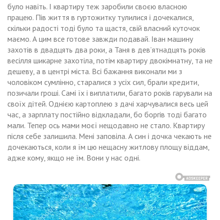
було навіть. І квартиру теж заробили своєю власною
працею. Пів життя в гуртожитку тулилися і дочекалися,
скільки радості тоді було та щастя, свій власний куточок
маємо. А цим все готове завжди подавай. Іван машину
захотів в двадцять два роки, а Таня в дев’ятнадцять років
весілля шикарне захотіла, потім квартиру двокімнатну, та не
дешеву, а в центрі міста. Всі бажання виконали ми з
чоловіком сумлінно, старалися з усіх сил, брали кредити,
позичали гроші. Самі їх і виплатили, багато років гарували на
своїх дітей. Однією картоплею з дачі харчувалися весь цей
час, а зарплату постійно відкладали, бо боргів тоді багато
мали. Тепер ось мами моєї нещодавно не стало. Квартиру
після себе залишила. Мені заповіла. А син і дочка чекають не
дочекаються, коли я їм цю нещасну житлову площу віддам,
адже кому, якщо не їм. Вони у нас одні.