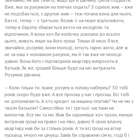
Звичайно, не вистачить, якщо ще й дівчину треба годувати.
Вже, яка за рахунком на плечах сидить? З однією жив – вже
не подобається, з другою жив – теж погана вона для нього,
бачте, тепер – з третьою. Возив її на море відпочивати,
тепер в Європу збирається везти на екскурсію та
відпочинок. А вона хоч би копієчку доклала до всього
цього, живуть лише на його гроші. Тільки їй неси. Я все,
звичайно, розумію, вони молоді, хочуть гарно жити, але ж
не за наш з чоловіком рахунок, ми й так вже не молоді
давно. Вона його і підговорила квартиру випросити в
батьків. Як же, грошей більше буде на неї витрачати.
Розумна дівчина.
– Коли тільки ти, Іване, розуму в голову набереш? 30 тобі
років скоро буде вже. А все просиш у нас і просиш. Всі тобі
не допомагають. А хто кредит за машину платив? Чи не ми з
твоїм батьком? Самостійно ти і третьої частини не
виплатив. Все ми та ми. Жив би скромніше хоч трохи, менше
витрачав гроші на право і на ліво, давно б свою власну
квартиру мав би за стільки років. А ти всі гроші на вітер
пускаєш, нічого не цінуєш. Завів би справжню сім’ю, тоді б і