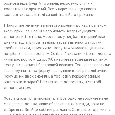
розмова інша була. А то живеш незрозуміло як – ні
холостий, ні одружений. Все в наречених, до сивого
волосся, сказала я тоді синові, після його прохання.
І Таня з претензіями такими серйозними до нас з батьком
якось прийшла. Все їй мало чомусь. Квартиру купити
допомогли, і те мало. Наостанок у неї, бач, в перший клас
дитина пішла. Витрати великі зараз з’явилися. За гуртки
треба платити, за музичну школу теж чимало віддавати
потрібно, ще за щось там. Хотіла їй сказати: «Доню, доню, а
як ми вас ростили, двох. Хіба неуками ви залишилися, ви ж
теж у нас вчилися і без грошей великих. Теж за все платили:
і за підручники, і за форму. І за путівки в табір на дві зміни.
Чому це ми двох вивчили, а тобі одну першокласницю
важко вчити зараз? Нам ніхто не допомагав, а ми тобі
допомагаємо».
Хотіла сказати, та промовчала. Все одно не зрозуміє мене
моя власна донька, лише образиться, як завжди, вона це
добре вміє. Знайде собі виправдання. Скаже, що тоді життя