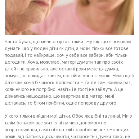
Часто буває, що мене огортає такий смуток, що я починаю
думати, що у людей діти як діти, а моїм тільки все готове
подавай, і то найкраще, хоч у себе все забери, аби тільки
догодити. Хоча, можливо, матері думати так про своїх
дітей і не правильно, але останні роки мене ця думка,
чомусь, не покидає зовсім, постійно вона зі мною. Нема щоб
батькам хоча б чимось допомогти – та де там, зайвий раз,
коли нічого не потрібно, навіть і в гості не зайдуть. А це
дізнались нещодавно, що квартира від матері мені
дісталась, то бігом прибігли, одне попереду другого.
У кого тільки вийшли мої дітки. Обоє жадібні та ліниві. Ми з
їхнім батьком все життя ні на чию допомогу не
розраховували, самі собі на хліб заробляли ще з молодих
років, від батьків щось чекати, чи просити і думки такої не