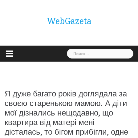
Skip
to
content
WebGazeta
Найти:
Я дуже багато років доглядала за
своєю старенькою мамою. А діти
мої дізнались нещодавно, що
квартира від матері мені
дісталась, то бігом прибігли, одне